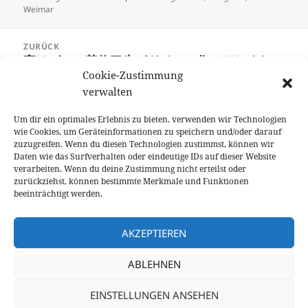
am
Weimar
Beitragsnavigation
ZURÜCK
実はゼミの某修了生がドイツに住みはじめたの
Vorheriger
だけども、「Zwischenmiete（期間限定の賃
Cookie-Zustimmung
Beitrag:
貸）で探す手も」とか「入居直後に部屋の各所
verwalten
の写真を」とかアドバイスして、なんだか数年
Um dir ein optimales Erlebnis zu bieten, verwenden wir Technologien
ぶりのこの感じ。コロナ前の感じ。懐かしい。
wie Cookies, um Geräteinformationen zu speichern und/oder darauf
zuzugreifen. Wenn du diesen Technologien zustimmst, können wir
Daten wie das Surfverhalten oder eindeutige IDs auf dieser Website
WEITER
verarbeiten. Wenn du deine Zustimmung nicht erteilst oder
@re___na111 1年契約をしておいて、最後4ヶ
Nächster
zurückziehst, können bestimmte Merkmale und Funktionen
月家賃だけ納める、もしくは
Beitrag:
beeinträchtigt werden.
Zwischenmiete(他の誰かに又貸し)の応募を
かける、なんて手も
ではあるかと。大家さ
AKZEPTIEREN
んにとっては途切れることなく家賃が入ること
が重要なので、Nachmieterを必ず自分で探す
ABLEHNEN
から、という契約をするのも有りかもしれませ
ん。
EINSTELLUNGEN ANSEHEN