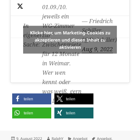
01.09./10.
jeweils ein
— Friedrich
In
WG-Zimmer
Schiller
Klicke hier, um Marketing-Cookies zu
eigener
zur
(@FvSchiller)
akzeptieren und diesen Inhalt zu
Sache:
Zwischenmiete
aktivieren
Aug 9, 2022
für 12 Monate
in Weimar.
Wer wen
kennt oder
was weiß, gern
teilen
teilen
per DM.
teilen
teilen
Veröffentlicht
Autor
Kategorien
Schlagwörter
9. August 2022
RalphY
Angebot
Angebot
,