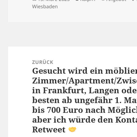
am
Wiesbaden
Beitragsnavigation
ZURÜCK
Gesucht wird ein möblie
Vorheriger
Zimmer/Apartment/Zwi
Beitrag:
in Frankfurt, Langen od
besten ab ungefähr 1. Mai
bis 700 Euro nach Möglic
aber ich würde den Konta
Retweet