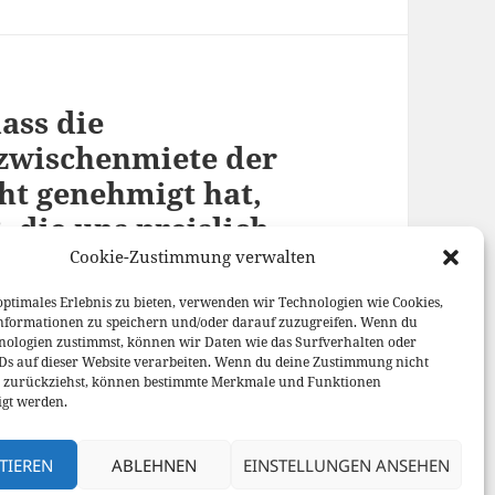
ass die
zwischenmiete der
t genehmigt hat,
 die uns preislich
#berlin #wohnung
Cookie-Zustimmung verwalten
2X9QZoA
optimales Erlebnis zu bieten, verwenden wir Technologien wie Cookies,
nformationen zu speichern und/oder darauf zuzugreifen. Wenn du
nologien zustimmst, können wir Daten wie das Surfverhalten oder
IDs auf dieser Website verarbeiten. Wenn du deine Zustimmung nicht
er zurückziehst, können bestimmte Merkmale und Funktionen
igt werden.
TIEREN
ABLEHNEN
EINSTELLUNGEN ANSEHEN