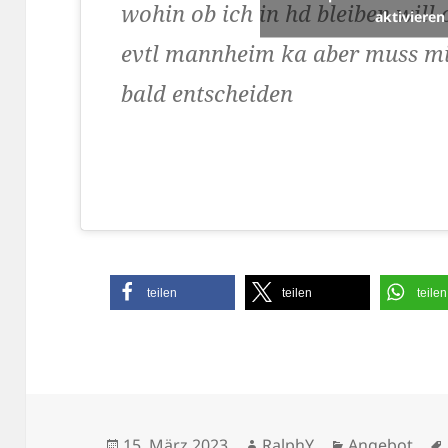
wohin ob ich in hd bleiben will 
aktivieren
evtl mannheim ka aber muss m
bald entscheiden
teilen
teilen
teilen
Veröffentlicht
Autor
Kategorien
15. März 2023
RalphY
Angebot