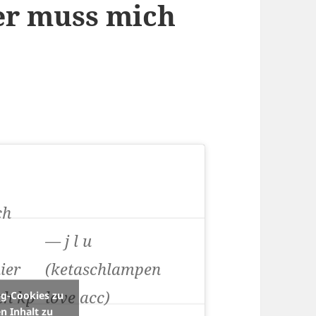
r muss mich
ch
— j l u
ier
(ketaschlampen
ch kp
love acc)
ng-Cookies zu
n Inhalt zu