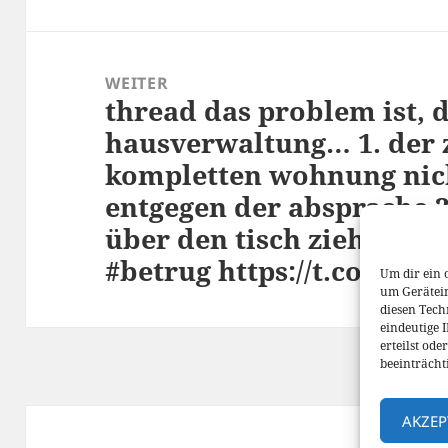
WEITER
thread das problem ist, d
Nächster
hausverwaltung… 1. der 
Beitrag:
kompletten wohnung nich
entgegen der absprache 2.
über den tisch ziehen. 
#betrug https://t.co/4Ye
Um dir ein 
um Gerätei
diesen Tech
eindeutige 
erteilst od
beeinträcht
AKZEP