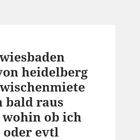
 wiesbaden
von heidelberg
zwischenmiete
h bald raus
 wohin ob ich
 oder evtl