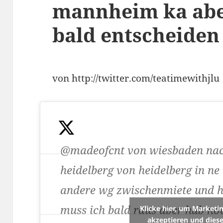
mannheim ka abe
bald entscheiden
von http://twitter.com/teatimewithjlu
@madeofcnt von wiesbaden na
heidelberg von heidelberg in ne
andere wg zwischenmiete und h
muss ich bald raus aber hab no
Klicke hier, um Marketi
akzeptieren und diese