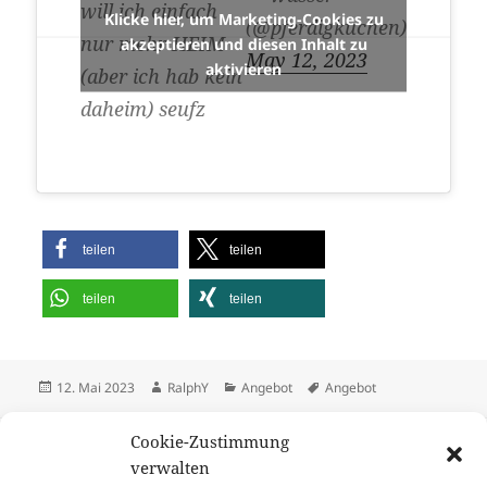
will ich einfach
Klicke hier, um Marketing-Cookies zu
(@pferdigkuchen)
nur mehr HEIM
akzeptieren und diesen Inhalt zu
May 12, 2023
aktivieren
(aber ich hab kein
daheim) seufz
teilen
teilen
teilen
teilen
Veröffentlicht
Autor
Kategorien
Schlagwörter
12. Mai 2023
RalphY
Angebot
Angebot
am
Beitragsnavigation
Cookie-Zustimmung
ZURÜCK
Do your magic BerlinBubble: Suche
verwalten
Vorheriger