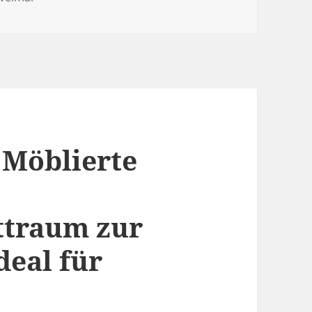
 Möblierte
ttraum zur
deal für