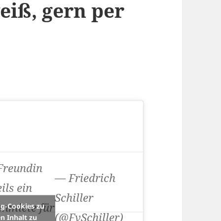
eiß, gern per
Freundin
— Friedrich
ils ein
Schiller
nmiete für
ng-Cookies zu
(@FvSchiller)
n Inhalt zu