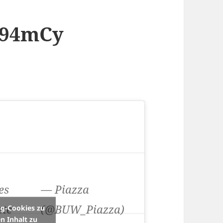
f794mCy
es
— Piazza
ete
(@BUW_Piazza)
ng-Cookies zu
n Inhalt zu