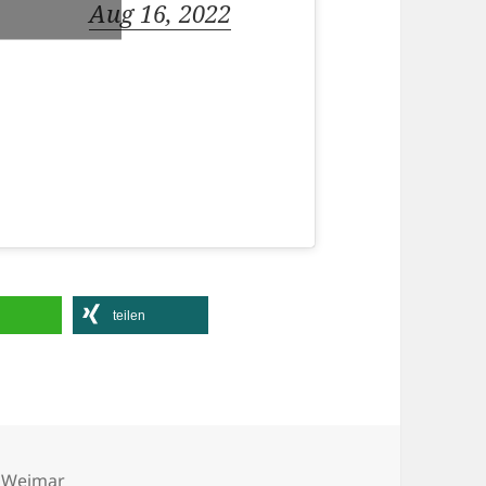
Aug 16, 2022
teilen
rter
,
Weimar