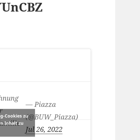
NYUnCBZ
ohnung
— Piazza
r
(@BUW_Piazza)
ng-Cookies zu
Familie
n Inhalt zu
Jul 26, 2022