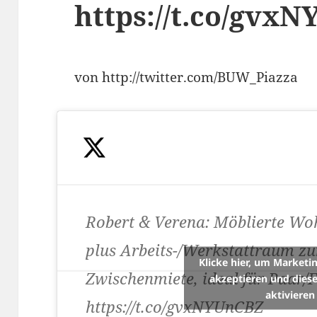
https://t.co/gvx
von http://twitter.com/BUW_Piazza
Robert & Verena: Möblierte W
plus Arbeits-/Werkstattraum zu
Klicke hier, um Marketi
Zwischenmiete, ideal für Paar/
akzeptieren und diese
aktivieren
https://t.co/gvxNYUnCBZ