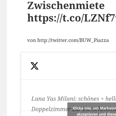
Zwischenmiete
https://t.co/LZN
von http://twitter.com/BUW_Piazza
Luna Yas Milani: schönes + hell
Doppelzimmer zur Zwischenmi
Klicke hier, um Marketi
akzeptieren und diese