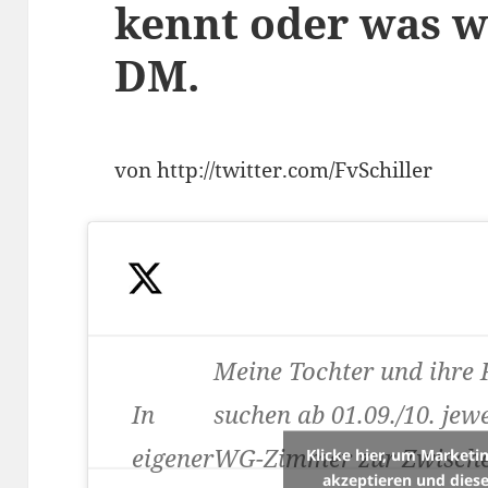
kennt oder was w
DM.
von http://twitter.com/FvSchiller
Meine Tochter und ihre 
In
suchen ab 01.09./10. jewe
eigener
WG-Zimmer zur Zwische
Klicke hier, um Marketi
akzeptieren und diese