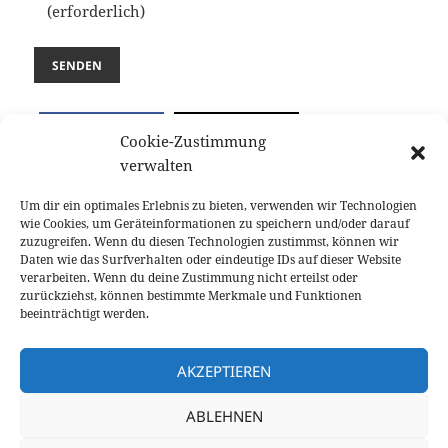
(erforderlich)
SENDEN
teilen
teilen
Cookie-Zustimmung
verwalten
teilen
teilen
Um dir ein optimales Erlebnis zu bieten, verwenden wir Technologien
wie Cookies, um Geräteinformationen zu speichern und/oder darauf
zuzugreifen. Wenn du diesen Technologien zustimmst, können wir
Veröffentlicht
Autor
Kategorien
1. Mai 2023
RalphY
Angebot
,
Kleinanzeige
,
Daten wie das Surfverhalten oder eindeutige IDs auf dieser Website
am
Redaktionell
verarbeiten. Wenn du deine Zustimmung nicht erteilst oder
zurückziehst, können bestimmte Merkmale und Funktionen
Beitragsnavigation
beeinträchtigt werden.
ZURÜCK
Zwischenmiete in Weilheim / GAP August
Vorheriger
– Februar
AKZEPTIEREN
Beitrag:
ABLEHNEN
WEITER